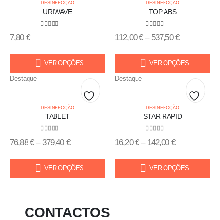
Add
Add
DESINFECÇÃO
DESINFECÇÃO
URIWAVE
TOP ABS
to
to
0
out of 5
0
out of 5
7,80
€
112,00
€
–
537,50
€
wishlist
wishlis
VER OPÇÕES
VER OPÇÕES
Destaque
Destaque
Add
Add
DESINFECÇÃO
DESINFECÇÃO
TABLET
STAR RAPID
to
to
0
out of 5
0
out of 5
76,88
€
–
379,40
€
16,20
€
–
142,00
€
wishlist
wishlis
VER OPÇÕES
VER OPÇÕES
CONTACTOS