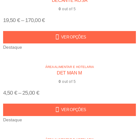
DECANTE ROSA
0
out of 5
19,50
€
–
170,00
€
VER OPÇÕES
Destaque
ÁREA ALIMENTAR E HOTELARIA
DET MAN M
0
out of 5
4,50
€
–
25,00
€
VER OPÇÕES
Destaque