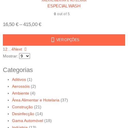
ÁREA ALIMENTAR E HOTELARIA
ESPECIAL WASH
0
out of 5
16,50
€
–
415,00
€
VER OPÇÕES
1
2
…
4
Next
Mostrar:
Categorias
Aditivos
(1)
Aerossóis
(2)
Ambiente
(4)
Área Alimentar e Hotelaria
(37)
Construção
(21)
Desinfecção
(14)
Gama Automóvel
(18)
Indústria
(13)