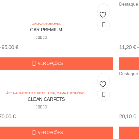
Destaque
Add
GAMA AUTOMÓVEL
CAR PREMIUM
to
0
out of 5
wishlist
–
95,00
€
11,20
€
VER OPÇÕES
Destaque
Add
ÁREA ALIMENTAR E HOTELARIA
,
GAMA AUTOMÓVEL
CLEAN CARPETS
to
0
out of 5
wishlist
70,00
€
20,10
€
VER OPÇÕES