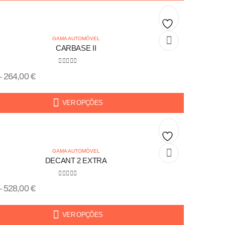
Add
GAMA AUTOMÓVEL
CARBASE II
to
0
out of 5
wishlist
–
264,00
€
VER OPÇÕES
Add
GAMA AUTOMÓVEL
DECANT 2 EXTRA
to
0
out of 5
wishlist
–
528,00
€
VER OPÇÕES