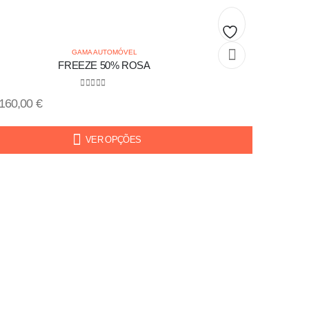
Add
GAMA AUTOMÓVEL
FREEZE 50% ROSA
to
0
out of 5
wishlist
160,00
€
VER OPÇÕES