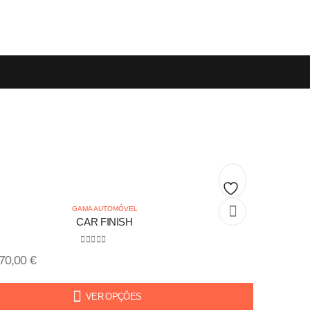
Add
GAMA AUTOMÓVEL
CAR FINISH
to
0
out of 5
wishlist
70,00
€
VER OPÇÕES