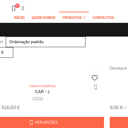
0
INÍCIO
QUEM SOMOS
PRODUTOS
CONTACTOS
or:
Destaque
Add
GAMA AUTOMÓVEL
CAR – L
to
0
out of 5
wishlist
–
516,60
€
9,00
€
–
VER OPÇÕES