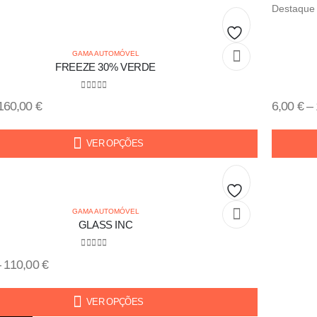
Destaque
Add
GAMA AUTOMÓVEL
FREEZE 30% VERDE
to
0
out of 5
wishlist
160,00
€
6,00
€
–
VER OPÇÕES
Add
GAMA AUTOMÓVEL
GLASS INC
to
0
out of 5
wishlist
–
110,00
€
VER OPÇÕES