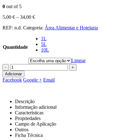
0
out of 5
5,00
€
–
34,00
€
REF:
n.d.
Categoria:
Área Alimentar e Hotelaria
1L
5L
Quantidade
10L
Limpar
-
+
Adicionar
Facebook
Google +
Email
Descrição
Informação adicional
Características
Propriedades
Campo de Aplicação
Outros
Ficha Técnica