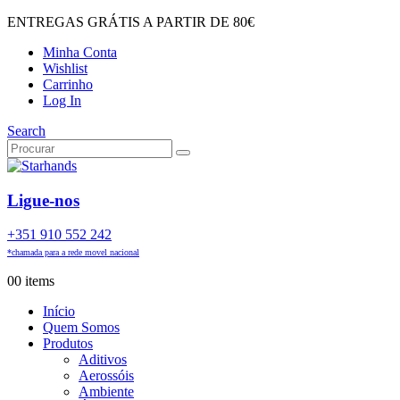
ENTREGAS GRÁTIS A PARTIR DE 80€
Minha Conta
Wishlist
Carrinho
Log In
Search
Ligue-nos
+351 910 552 242
*chamada para a rede movel nacional
0
0 items
Início
Quem Somos
Produtos
Aditivos
Aerossóis
Ambiente