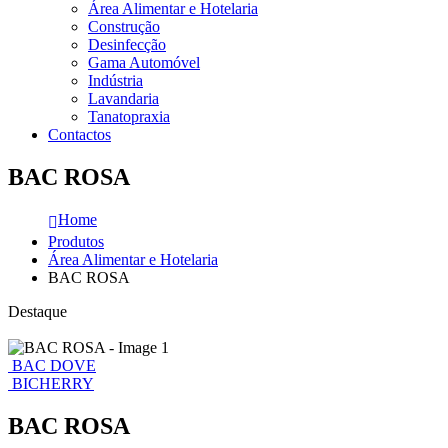
Área Alimentar e Hotelaria
Construção
Desinfecção
Gama Automóvel
Indústria
Lavandaria
Tanatopraxia
Contactos
BAC ROSA
Home
Produtos
Área Alimentar e Hotelaria
BAC ROSA
Destaque
BAC DOVE
BICHERRY
BAC ROSA