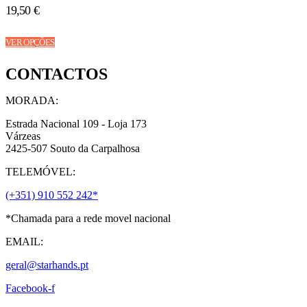
chosen
19,50
€
on
the
This
product
VER OPÇÕES
product
page
has
CONTACTOS
multiple
variants.
The
MORADA:
options
may
Estrada Nacional 109 - Loja 173
be
Várzeas
chosen
2425-507 Souto da Carpalhosa
on
TELEMÓVEL:
the
product
(+351) 910 552 242*
page
*Chamada para a rede movel nacional
EMAIL:
geral@starhands.pt
Facebook-f