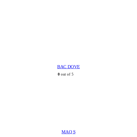
BAC DOVE
0
out of 5
MAQ S