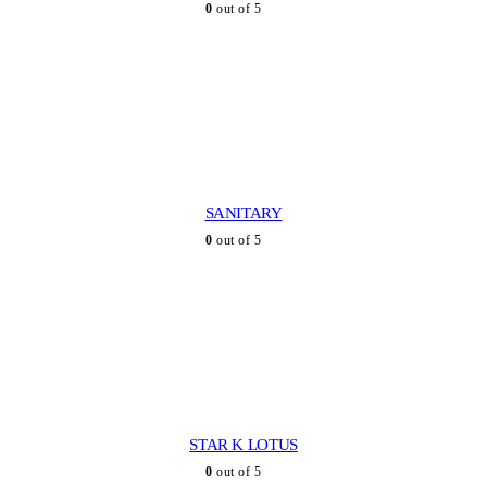
0
out of 5
SANITARY
0
out of 5
STAR K LOTUS
0
out of 5