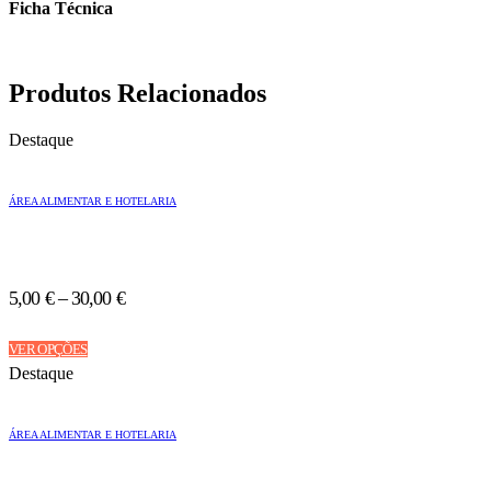
Ficha Técnica
Produtos Relacionados
Destaque
ÁREA ALIMENTAR E HOTELARIA
5,00
€
–
30,00
€
This
VER OPÇÕES
product
Destaque
has
multiple
variants.
ÁREA ALIMENTAR E HOTELARIA
The
options
may