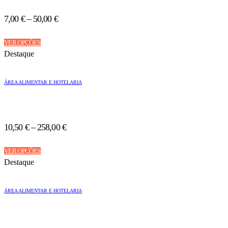
be
chosen
7,00
€
–
50,00
€
on
the
This
product
VER OPÇÕES
product
page
Destaque
has
multiple
variants.
ÁREA ALIMENTAR E HOTELARIA
The
options
may
be
chosen
10,50
€
–
258,00
€
on
the
This
product
VER OPÇÕES
product
page
Destaque
has
multiple
variants.
ÁREA ALIMENTAR E HOTELARIA
The
options
may
be