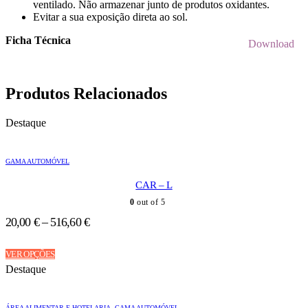
ventilado. Não armazenar junto de produtos oxidantes.
Evitar a sua exposição direta ao sol.
Ficha Técnica
Download
Produtos Relacionados
Destaque
GAMA AUTOMÓVEL
CAR – L
0
out of 5
20,00
€
–
516,60
€
This
VER OPÇÕES
product
Destaque
has
multiple
variants.
ÁREA ALIMENTAR E HOTELARIA
,
GAMA AUTOMÓVEL