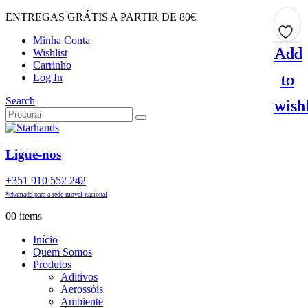
ENTREGAS GRÁTIS A PARTIR DE 80€
Minha Conta
Add
Add
Add
Add
Wishlist
Carrinho
to
to
to
to
Log In
Search
wishl
wishl
wishl
wishl
Ligue-nos
+351 910 552 242
*chamada para a rede movel nacional
0
0 items
Início
Quem Somos
Produtos
Aditivos
Aerossóis
Ambiente