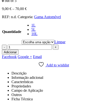
0
out of 5
9,00
€
–
70,00
€
REF:
n.d.
Categoria:
Gama Automóvel
1L
5L
Quantidade
10L
Limpar
-
+
Adicionar
Facebook
Google +
Email
Add to wishlist
Descrição
Informação adicional
Características
Propriedades
Campo de Aplicação
Outros
Ficha Técnica