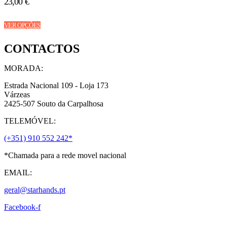
23,00
€
This
VER OPÇÕES
product
has
CONTACTOS
multiple
variants.
The
MORADA:
options
may
Estrada Nacional 109 - Loja 173
be
Várzeas
chosen
2425-507 Souto da Carpalhosa
on
TELEMÓVEL:
the
product
(+351) 910 552 242*
page
*Chamada para a rede movel nacional
EMAIL:
geral@starhands.pt
Facebook-f