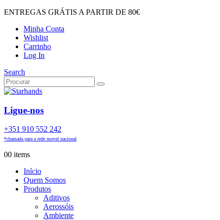
ENTREGAS GRÁTIS A PARTIR DE 80€
Minha Conta
Wishlist
Carrinho
Log In
Search
Ligue-nos
+351 910 552 242
*chamada para a rede movel nacional
0
0 items
Início
Quem Somos
Produtos
Aditivos
Aerossóis
Ambiente