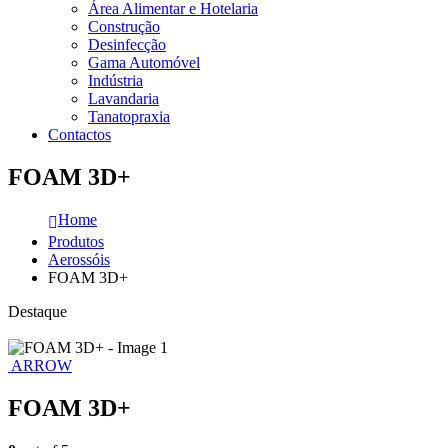
Área Alimentar e Hotelaria
Construção
Desinfecção
Gama Automóvel
Indústria
Lavandaria
Tanatopraxia
Contactos
FOAM 3D+
Home
Produtos
Aerossóis
FOAM 3D+
Destaque
ARROW
FOAM 3D+