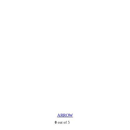
ARROW
0
out of 5