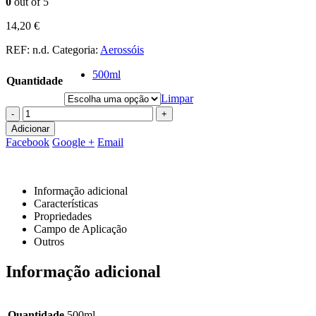
0
out of 5
14,20
€
REF:
n.d.
Categoria:
Aerossóis
500ml
Quantidade
Limpar
-
+
Adicionar
Facebook
Google +
Email
Informação adicional
Características
Propriedades
Campo de Aplicação
Outros
Informação adicional
Quantidade
500ml