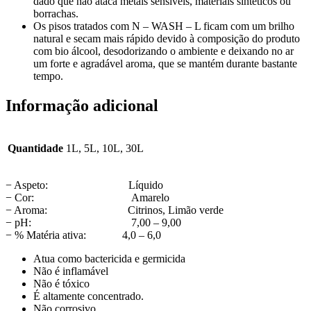
dado que não ataca metais sensíveis, materiais sintéticos ou
borrachas.
Os pisos tratados com N – WASH – L ficam com um brilho
natural e secam mais rápido devido à composição do produto
com bio álcool, desodorizando o ambiente e deixando no ar
um forte e agradável aroma, que se mantém durante bastante
tempo.
Informação adicional
Quantidade
1L, 5L, 10L, 30L
− Aspeto: Líquido
− Cor: Amarelo
− Aroma: Citrinos, Limão verde
− pH: 7,00 – 9,00
− % Matéria ativa: 4,0 – 6,0
Atua como bactericida e germicida
Não é inflamável
Não é tóxico
É altamente concentrado.
Não corrosivo