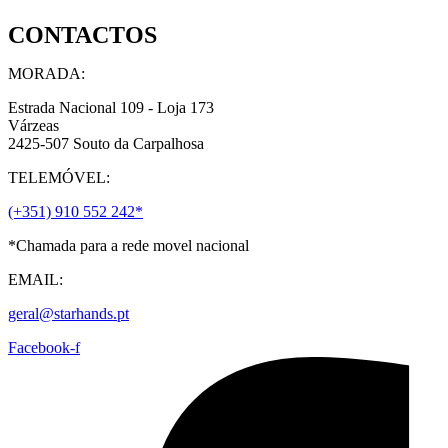
page
has
CONTACTOS
multiple
variants.
The
MORADA:
options
may
Estrada Nacional 109 - Loja 173
be
Várzeas
chosen
2425-507 Souto da Carpalhosa
on
TELEMÓVEL:
the
product
(+351) 910 552 242*
page
*Chamada para a rede movel nacional
EMAIL:
geral@starhands.pt
Facebook-f