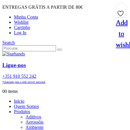
ENTREGAS GRÁTIS A PARTIR DE 80€
Minha Conta
Add
Add
Add
Add
Wishlist
Carrinho
to
to
to
to
Log In
Search
wishl
wishl
wishl
wishl
Ligue-nos
+351 910 552 242
*chamada para a rede movel nacional
0
0 items
Início
Quem Somos
Produtos
Aditivos
Aerossóis
Ambiente