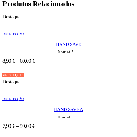
Produtos Relacionados
Destaque
DESINFECÇÃO
HAND SAVE
0
out of 5
8,90
€
–
69,00
€
This
VER OPÇÕES
product
Destaque
has
multiple
variants.
DESINFECÇÃO
The
options
HAND SAVE A
may
be
0
out of 5
chosen
7,90
€
–
59,00
€
on
the