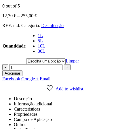
0
out of 5
12,30
€
–
255,00
€
REF:
n.d.
Categoria:
Desinfecção
1L
5L
Quantidade
10L
30L
Limpar
-
+
Adicionar
Facebook
Google +
Email
Add to wishlist
Descrição
Informação adicional
Características
Propriedades
Campo de Aplicação
Outros