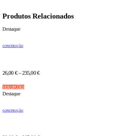
Produtos Relacionados
Destaque
CONSTRUÇÃO
26,00
€
–
235,00
€
This
VER OPÇÕES
product
Destaque
has
multiple
variants.
CONSTRUÇÃO
The
options
may
be
chosen