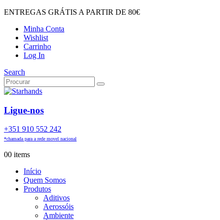
ENTREGAS GRÁTIS A PARTIR DE 80€
Minha Conta
Wishlist
Carrinho
Log In
Search
Ligue-nos
+351 910 552 242
*chamada para a rede movel nacional
0
0 items
Início
Quem Somos
Produtos
Aditivos
Aerossóis
Ambiente