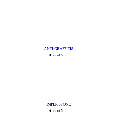
ANTI-GRAFFITIS
0
out of 5
IMPER STONE
0
out of 5