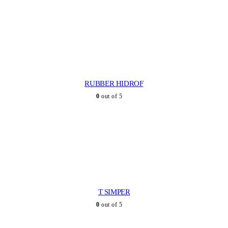
RUBBER HIDROF
0
out of 5
T SIMPER
0
out of 5