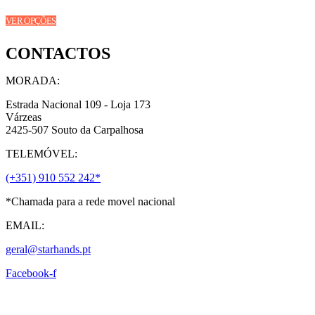
the
This
product
VER OPÇÕES
product
page
has
CONTACTOS
multiple
variants.
The
MORADA:
options
may
Estrada Nacional 109 - Loja 173
be
Várzeas
chosen
2425-507 Souto da Carpalhosa
on
TELEMÓVEL:
the
product
(+351) 910 552 242*
page
*Chamada para a rede movel nacional
EMAIL:
geral@starhands.pt
Facebook-f