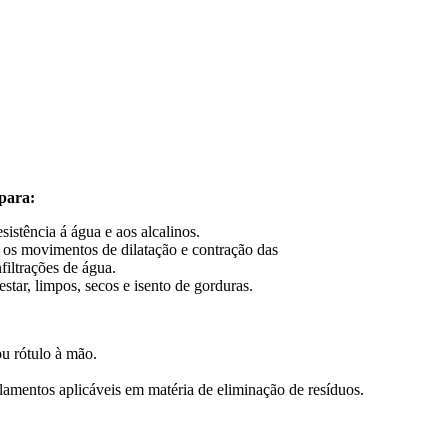
para:
istência á água e aos alcalinos.
 os movimentos de dilatação e contração das
filtrações de água.
tar, limpos, secos e isento de gorduras.
ou rótulo à mão.
mentos aplicáveis em matéria de eliminação de resíduos.