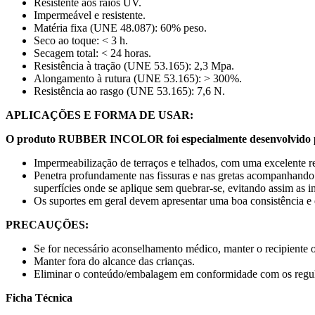
Resistente aos raios UV.
Impermeável e resistente.
Matéria fixa (UNE 48.087): 60% peso.
Seco ao toque: < 3 h.
Secagem total: < 24 horas.
Resistência à tração (UNE 53.165): 2,3 Mpa.
Alongamento à rutura (UNE 53.165): > 300%.
Resistência ao rasgo (UNE 53.165): 7,6 N.
APLICAÇÕES E FORMA DE USAR:
O produto RUBBER INCOLOR foi especialmente desenvolvido 
Impermeabilização de terraços e telhados, com uma excelente res
Penetra profundamente nas fissuras e nas gretas acompanhando
superfícies onde se aplique sem quebrar-se, evitando assim as in
Os suportes em geral devem apresentar uma boa consistência e es
PRECAUÇÕES:
Se for necessário aconselhamento médico, manter o recipiente 
Manter fora do alcance das crianças.
Eliminar o conteúdo/embalagem em conformidade com os regula
Ficha Técnica