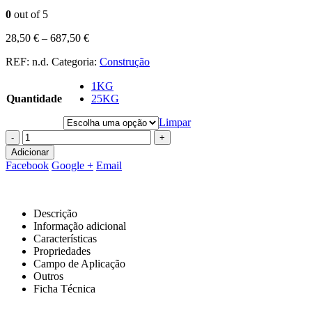
0
out of 5
28,50
€
–
687,50
€
REF:
n.d.
Categoria:
Construção
1KG
Quantidade
25KG
Limpar
-
+
Adicionar
Facebook
Google +
Email
Descrição
Informação adicional
Características
Propriedades
Campo de Aplicação
Outros
Ficha Técnica