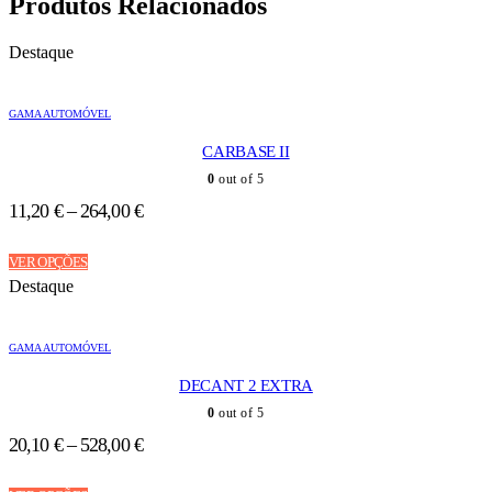
Produtos Relacionados
Destaque
GAMA AUTOMÓVEL
CARBASE II
0
out of 5
11,20
€
–
264,00
€
This
VER OPÇÕES
product
Destaque
has
multiple
variants.
GAMA AUTOMÓVEL
The
options
DECANT 2 EXTRA
may
be
0
out of 5
chosen
20,10
€
–
528,00
€
on
the
This
product