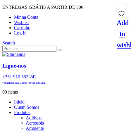
ENTREGAS GRÁTIS A PARTIR DE 80€
Minha Conta
Add
Add
Add
Add
Wishlist
Carrinho
to
to
to
to
Log In
Search
wishl
wishl
wishl
wishl
Ligue-nos
+351 910 552 242
*chamada para a rede movel nacional
0
0 items
Início
Quem Somos
Produtos
Aditivos
Aerossóis
Ambiente