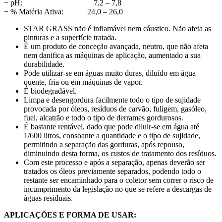
− pH: 7,2 – 7,8
− % Matéria Ativa: 24,0 – 26,0
STAR GRASS não é inflamável nem cáustico. Não afeta as
pinturas e a superfície tratada.
É um produto de conceção avançada, neutro, que não afeta
nem danifica as máquinas de aplicação, aumentado a sua
durabilidade.
Pode utilizar-se em águas muito duras, diluído em água
quente, fria ou em máquinas de vapor.
É biodegradável.
Limpa e desengordura facilmente todo o tipo de sujidade
provocada por óleos, resíduos de carvão, fuligem, gasóleo,
fuel, alcatrão e todo o tipo de derrames gordurosos.
É bastante rentável, dado que pode diluir-se em água até
1/600 litros, consoante a quantidade e o tipo de sujidade,
permitindo a separação das gorduras, após repouso,
diminuindo desta forma, os custos de tratamento dos resíduos.
Com este processo e após a separação, apenas deverão ser
tratados os óleos previamente separados, podendo todo o
restante ser encaminhado para o coletor sem correr o risco de
incumprimento da legislação no que se refere a descargas de
águas residuais.
APLICAÇÕES E FORMA DE USAR: