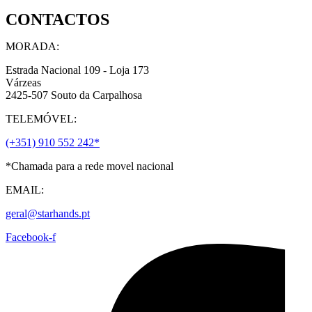
has
CONTACTOS
multiple
variants.
The
MORADA:
options
may
Estrada Nacional 109 - Loja 173
be
Várzeas
chosen
2425-507 Souto da Carpalhosa
on
TELEMÓVEL:
the
product
(+351) 910 552 242*
page
*Chamada para a rede movel nacional
EMAIL:
geral@starhands.pt
Facebook-f