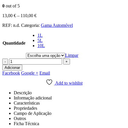
0
out of 5
13,00
€
–
110,00
€
REF:
n.d.
Categoria:
Gama Automóvel
1L
5L
Quantidade
10L
Limpar
-
+
Adicionar
Facebook
Google +
Email
Add to wishlist
Descrição
Informação adicional
Características
Propriedades
Campo de Aplicação
Outros
Ficha Técnica