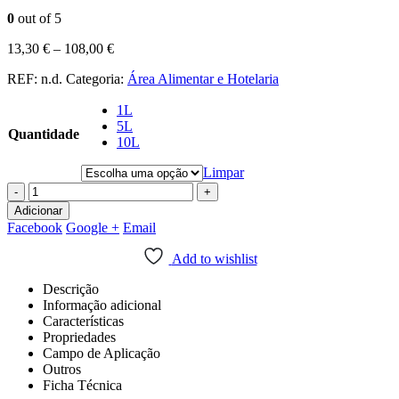
0
out of 5
13,30
€
–
108,00
€
REF:
n.d.
Categoria:
Área Alimentar e Hotelaria
1L
5L
Quantidade
10L
Limpar
-
+
Adicionar
Facebook
Google +
Email
Add to wishlist
Descrição
Informação adicional
Características
Propriedades
Campo de Aplicação
Outros
Ficha Técnica