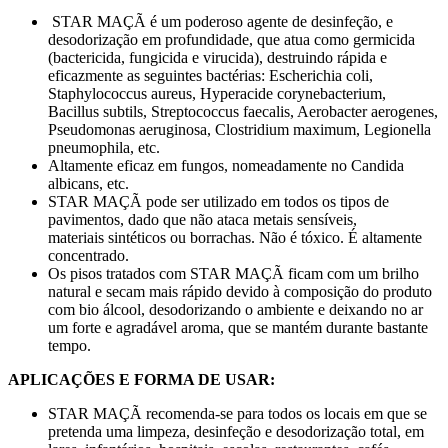
STAR MAÇÃ é um poderoso agente de desinfeção, e
desodorização em profundidade, que atua como germicida
(bactericida, fungicida e virucida), destruindo rápida e
eficazmente as seguintes bactérias: Escherichia coli,
Staphylococcus aureus, Hyperacide corynebacterium,
Bacillus subtils, Streptococcus faecalis, Aerobacter aerogenes,
Pseudomonas aeruginosa, Clostridium maximum, Legionella
pneumophila, etc.
Altamente eficaz em fungos, nomeadamente no Candida
albicans, etc.
STAR MAÇÃ pode ser utilizado em todos os tipos de
pavimentos, dado que não ataca metais sensíveis,
materiais sintéticos ou borrachas. Não é tóxico. É altamente
concentrado.
Os pisos tratados com STAR MAÇÃ ficam com um brilho
natural e secam mais rápido devido à composição do produto
com bio álcool, desodorizando o ambiente e deixando no ar
um forte e agradável aroma, que se mantém durante bastante
tempo.
APLICAÇÕES E FORMA DE USAR:
STAR MAÇÃ recomenda-se para todos os locais em que se
pretenda uma limpeza, desinfeção e desodorização total, em