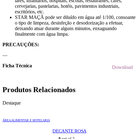
lares, infantários, hospitais, escolas, restaurantes, cafés,
cervejarias, pastelarias, hotéis, pavimentos industriais,
escritórios, etc.
STAR MAÇÃ pode ser diluído em água até 1/100, consoante
o tipo de limpeza, desinfeção e desodorização a efetuar,
deixando atuar durante alguns minutos, enxaguando
finalmente com água limpa.
PRECAUÇÕES:
—
Ficha Técnica
Download
Produtos Relacionados
Destaque
ÁREA ALIMENTAR E HOTELARIA
DECANTE ROSA
0
out of 5