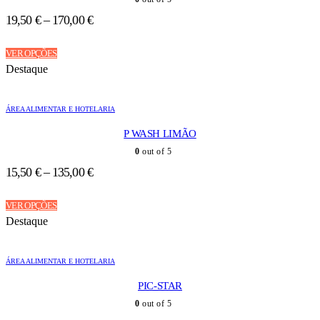
19,50
€
–
170,00
€
This
VER OPÇÕES
product
Destaque
has
multiple
variants.
ÁREA ALIMENTAR E HOTELARIA
The
options
P WASH LIMÃO
may
be
0
out of 5
chosen
15,50
€
–
135,00
€
on
the
This
product
VER OPÇÕES
product
page
Destaque
has
multiple
variants.
ÁREA ALIMENTAR E HOTELARIA
The
options
PIC-STAR
may
be
0
out of 5
chosen