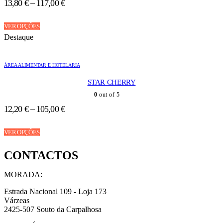
13,80
€
–
117,00
€
on
the
This
product
VER OPÇÕES
product
page
Destaque
has
multiple
variants.
ÁREA ALIMENTAR E HOTELARIA
The
options
STAR CHERRY
may
be
0
out of 5
chosen
12,20
€
–
105,00
€
on
the
This
product
VER OPÇÕES
product
page
has
CONTACTOS
multiple
variants.
The
MORADA:
options
may
Estrada Nacional 109 - Loja 173
be
Várzeas
chosen
2425-507 Souto da Carpalhosa
on