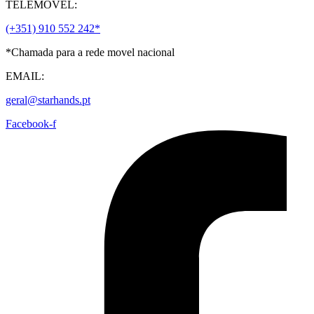
TELEMÓVEL:
the
product
(+351) 910 552 242*
page
*Chamada para a rede movel nacional
EMAIL:
geral@starhands.pt
Facebook-f