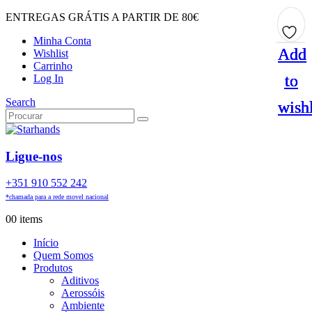
ENTREGAS GRÁTIS A PARTIR DE 80€
Minha Conta
Add
Add
Add
Add
Wishlist
Carrinho
to
to
to
to
Log In
Search
wishl
wishl
wishl
wishl
Ligue-nos
+351 910 552 242
*chamada para a rede movel nacional
0
0 items
Início
Quem Somos
Produtos
Aditivos
Aerossóis
Ambiente