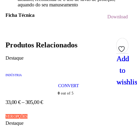
aquando do seu manuseamento
Ficha Técnica
Download
Produtos Relacionados
Add
Add
Add
Add
Destaque
to
to
to
to
INDÚSTRIA
wishlis
wishlis
wishlis
wishlis
CONVERT
0
out of 5
33,00
€
–
305,00
€
VER OPÇÕES
Destaque