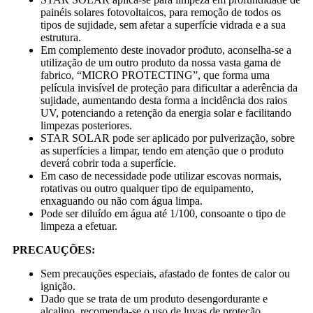
painéis solares fotovoltaicos, para remoção de todos os
tipos de sujidade, sem afetar a superfície vidrada e a sua
estrutura.
Em complemento deste inovador produto, aconselha-se a
utilização de um outro produto da nossa vasta gama de
fabrico, “MICRO PROTECTING”, que forma uma
película invisível de proteção para dificultar a aderência da
sujidade, aumentando desta forma a incidência dos raios
UV, potenciando a retenção da energia solar e facilitando
limpezas posteriores.
STAR SOLAR pode ser aplicado por pulverização, sobre
as superfícies a limpar, tendo em atenção que o produto
deverá cobrir toda a superfície.
Em caso de necessidade pode utilizar escovas normais,
rotativas ou outro qualquer tipo de equipamento,
enxaguando ou não com água limpa.
Pode ser diluído em água até 1/100, consoante o tipo de
limpeza a efetuar.
PRECAUÇÕES:
Sem precauções especiais, afastado de fontes de calor ou
ignição.
Dado que se trata de um produto desengordurante e
alcalino, recomenda-se o uso de luvas de proteção,