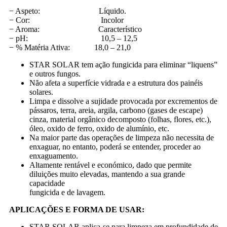
− Aspeto: Líquido.
− Cor: Incolor
− Aroma: Característico
− pH: 10,5 – 12,5
− % Matéria Ativa: 18,0 – 21,0
STAR SOLAR tem ação fungicida para eliminar “liquens”
e outros fungos.
Não afeta a superfície vidrada e a estrutura dos painéis
solares.
Limpa e dissolve a sujidade provocada por excrementos de
pássaros, terra, areia, argila, carbono (gases de escape)
cinza, material orgânico decomposto (folhas, flores, etc.),
óleo, oxido de ferro, oxido de alumínio, etc.
Na maior parte das operações de limpeza não necessita de
enxaguar, no entanto, poderá se entender, proceder ao
enxaguamento.
Altamente rentável e económico, dado que permite
diluições muito elevadas, mantendo a sua grande
capacidade
fungicida e de lavagem.
APLICAÇÕES E FORMA DE USAR:
STAR SOLAR aplica-se para limpeza em profundidade de