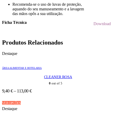
Recomenda-se o uso de luvas de proteção,
aquando do seu manuseamento e a lavagem
das mãos opôs a sua utilização.
Ficha Técnica
Download
Produtos Relacionados
Destaque
ÁREA ALIMENTAR E HOTELARIA
CLEANER ROSA
0
out of 5
9,40
€
–
113,00
€
This
VER OPÇÕES
product
Destaque
has
multiple