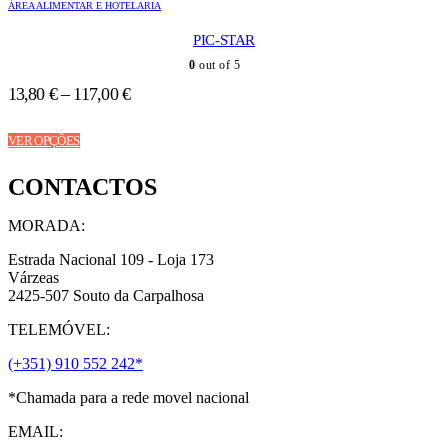
ÁREA ALIMENTAR E HOTELARIA
The
options
PIC-STAR
may
be
0
out of 5
chosen
13,80
€
–
117,00
€
on
the
This
product
VER OPÇÕES
product
page
has
CONTACTOS
multiple
variants.
The
MORADA:
options
may
Estrada Nacional 109 - Loja 173
be
Várzeas
chosen
2425-507 Souto da Carpalhosa
on
TELEMÓVEL:
the
product
(+351) 910 552 242*
page
*Chamada para a rede movel nacional
EMAIL: