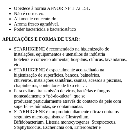
Obedece à norma AFNOR NF T 72-151.
Não é corrosivo.
Altamente concentrado.
Aroma fresco agradável.
Poder bactericida e bacteriostático
APLICAÇÕES E FORMA DE USAR:
STARHIGIENE é recomendado na higienização de
instalações, equipamentos e utensílios da indústria
hoteleira e comercio alimentar, hospitais, clínicas, lavandarias,
etc.
STARHIGIENE é especialmente aconselhado na
higienização de superfícies, bancos, balneários,
chuveiros, instalações sanitárias, saunas, acessos a piscinas,
chapinheiros, contentores de lixo etc. …
Para evitar a transmissão de vírus, bactérias e fungos
nomeadamente o “pé-de-atleta”, que se
produzem particularmente através do contacto da pele com
superfícies húmidas, se contaminadas.
STARHIGIENE é um produto altamente eficaz contra os
seguintes microorganismos: Clostrydium,
Bifidobacterium, Listeria monocytogenes, Streptococus,
Staphylococus, Escherichia coli, Enterobacter e