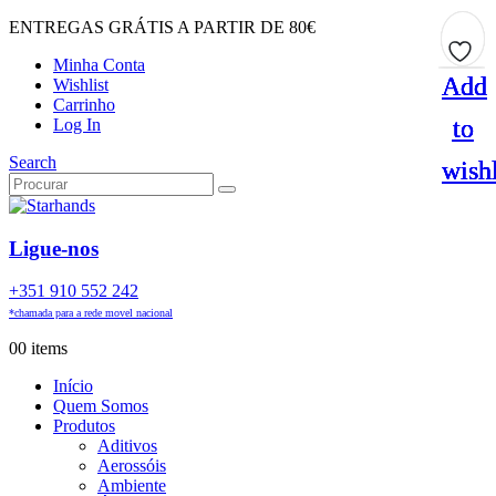
ENTREGAS GRÁTIS A PARTIR DE 80€
Minha Conta
Add
Add
Add
Add
Wishlist
Carrinho
to
to
to
to
Log In
Search
wishl
wishl
wishl
wishl
Ligue-nos
+351 910 552 242
*chamada para a rede movel nacional
0
0 items
Início
Quem Somos
Produtos
Aditivos
Aerossóis
Ambiente