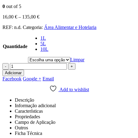
0
out of 5
16,00
€
–
135,00
€
REF:
n.d.
Categoria:
Área Alimentar e Hotelaria
1L
5L
Quantidade
10L
Limpar
-
+
Adicionar
Facebook
Google +
Email
Add to wishlist
Descrição
Informação adicional
Características
Propriedades
Campo de Aplicação
Outros
Ficha Técnica