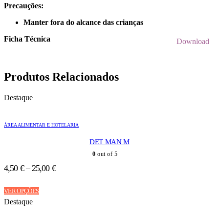
Precauções:
Manter fora do alcance das crianças
Ficha Técnica
Download
Produtos Relacionados
Destaque
ÁREA ALIMENTAR E HOTELARIA
DET MAN M
0
out of 5
4,50
€
–
25,00
€
This
VER OPÇÕES
product
Destaque
has
multiple