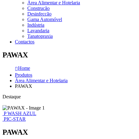
Área Alimentar e Hotelaria
Construção
Desinfecção
Gama Automóvel
Indústria
Lavandaria
Tanatopraxia
Contactos
PAWAX
Home
Produtos
Área Alimentar e Hotelaria
PAWAX
Destaque
P WASH AZUL
PIC-STAR
PAWAX