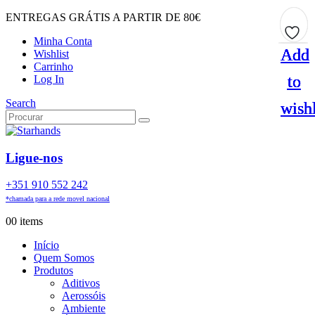
ENTREGAS GRÁTIS A PARTIR DE 80€
Minha Conta
Add
Add
Add
Add
Wishlist
Carrinho
to
to
to
to
Log In
Search
wishl
wishl
wishl
wishl
Ligue-nos
+351 910 552 242
*chamada para a rede movel nacional
0
0 items
Início
Quem Somos
Produtos
Aditivos
Aerossóis
Ambiente