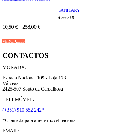
The
options
SANITARY
may
be
0
out of 5
chosen
10,50
€
–
258,00
€
on
the
This
product
VER OPÇÕES
product
page
has
CONTACTOS
multiple
variants.
The
MORADA:
options
may
Estrada Nacional 109 - Loja 173
be
Várzeas
chosen
2425-507 Souto da Carpalhosa
on
TELEMÓVEL:
the
product
(+351) 910 552 242*
page
*Chamada para a rede movel nacional
EMAIL: