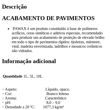
Descrição
ACABAMENTO DE PAVIMENTOS
PAWAX é um produto constituído à base de polímeros
acrílicos, ceras sintéticas e aditivos especiais, recomendado
para produzir um acabamento de proteção de elevado brilho
em todo o tipo de pavimentos rígidos: tijoleiras, mármore,
vinil, madeira envernizada, ladrilhos e mosaicos cerâmicos
não vidrados.
Informação adicional
Quantidade
1L, 5L, 10L
− Aspeto: Líquido, opaco.
− Cor: Branco leitoso
− Aroma: Característico
− pH: 8,0 – 9,0
− Densidade a 20 ºC: 1077,3 kg/m³