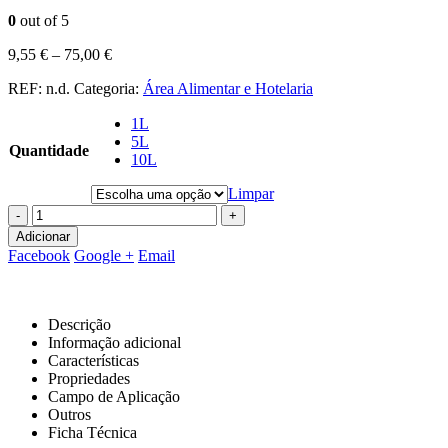
0
out of 5
9,55
€
–
75,00
€
REF:
n.d.
Categoria:
Área Alimentar e Hotelaria
1L
5L
Quantidade
10L
Limpar
-
+
Adicionar
Facebook
Google +
Email
Descrição
Informação adicional
Características
Propriedades
Campo de Aplicação
Outros
Ficha Técnica