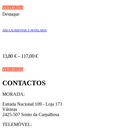
the
This
product
VER OPÇÕES
product
page
Destaque
has
multiple
variants.
ÁREA ALIMENTAR E HOTELARIA
The
options
may
be
chosen
13,80
€
–
117,00
€
on
the
This
product
VER OPÇÕES
product
page
has
CONTACTOS
multiple
variants.
The
MORADA:
options
may
Estrada Nacional 109 - Loja 173
be
Várzeas
chosen
2425-507 Souto da Carpalhosa
on
TELEMÓVEL:
the
product