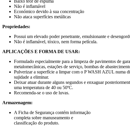
Baixo teor de espuma
Não é inflamável
Económico devido à sua concentração
Não ataca superfícies metálicas
Propriedades:
Possui um elevado poder penetrante, emulsionante e desengordu
Não é inflamável, tóxico, nem forma película.
APLICAÇÕES E FORMA DE USAR:
Formulado especialmente para a limpeza de pavimentos de gara
metalomecânicas, estações de serviço, bombas de abasteciment
Pulverizar a superfície a limpar com o P WASH AZUL numa di
sujidade a eliminar.
Deixar atuar durante alguns segundos e enxaguar posteriormente
uma temperatura de 40 ou 50ºC.
Recomenda-se o uso de luvas.
Armazenagem:
A Ficha de Segurança contém informação
completa sobre manuseamento e
classificação do produto.