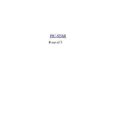
PIC-STAR
0
out of 5