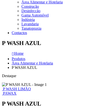
Área Alimentar e Hotelaria
Construção
Desinfecção
Gama Automóvel
Indústria
Lavandaria
Tanatopraxia
Contactos
P WASH AZUL
Home
Produtos
Área Alimentar e Hotelaria
P WASH AZUL
Destaque
P WASH LIMÃO
PAWAX
P WASH AZUL