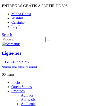
ENTREGAS GRÁTIS A PARTIR DE 80€
Minha Conta
Wishlist
Carrinho
Log In
Search
Ligue-nos
+351 910 552 242
*chamada para a rede movel nacional
0
0 items
Início
Quem Somos
Produtos
Aditivos
Aerossóis
Ambiente