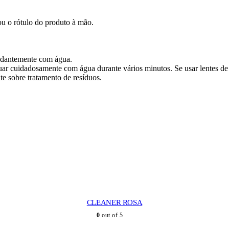
u o rótulo do produto à mão.
ndantemente com água.
r cuidadosamente com água durante vários minutos. Se usar lentes de con
te sobre tratamento de resíduos.
CLEANER ROSA
0
out of 5