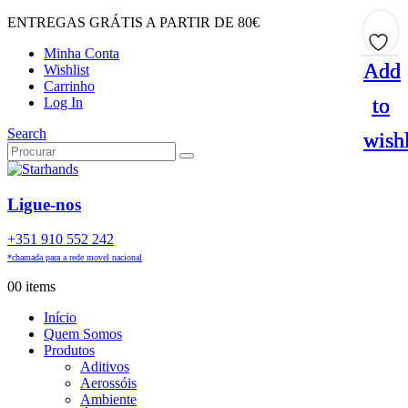
ENTREGAS GRÁTIS A PARTIR DE 80€
Minha Conta
Add
Add
Add
Add
Wishlist
Carrinho
to
to
to
to
Log In
Search
wishl
wishl
wishl
wishl
Ligue-nos
+351 910 552 242
*chamada para a rede movel nacional
0
0 items
Início
Quem Somos
Produtos
Aditivos
Aerossóis
Ambiente