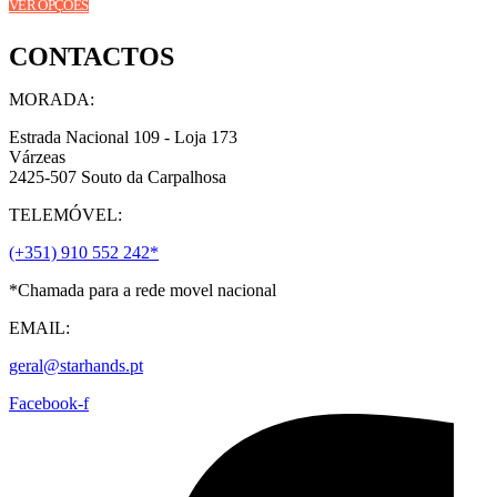
VER OPÇÕES
product
page
has
CONTACTOS
multiple
variants.
The
MORADA:
options
may
Estrada Nacional 109 - Loja 173
be
Várzeas
chosen
2425-507 Souto da Carpalhosa
on
TELEMÓVEL:
the
product
(+351) 910 552 242*
page
*Chamada para a rede movel nacional
EMAIL:
geral@starhands.pt
Facebook-f