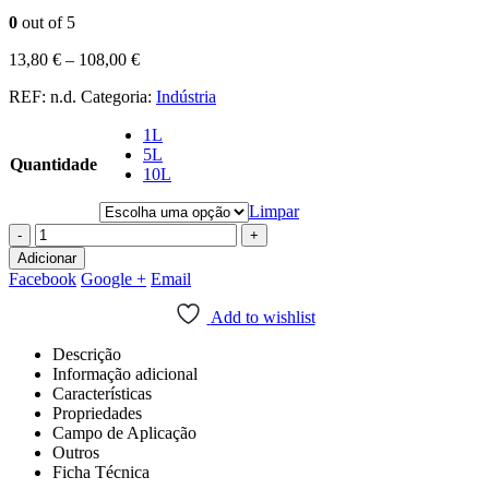
0
out of 5
13,80
€
–
108,00
€
REF:
n.d.
Categoria:
Indústria
1L
5L
Quantidade
10L
Limpar
-
+
Adicionar
Facebook
Google +
Email
Add to wishlist
Descrição
Informação adicional
Características
Propriedades
Campo de Aplicação
Outros
Ficha Técnica