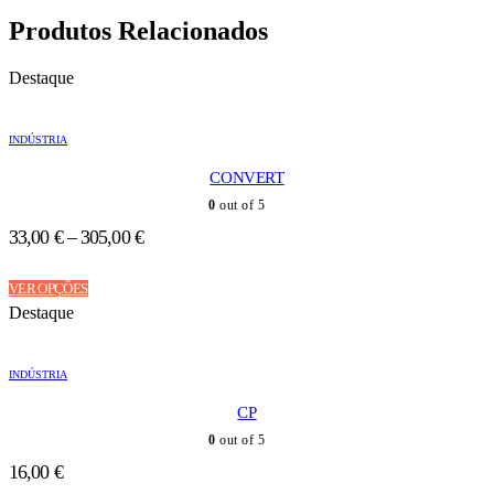
Produtos Relacionados
Destaque
INDÚSTRIA
CONVERT
0
out of 5
33,00
€
–
305,00
€
This
VER OPÇÕES
product
Destaque
has
multiple
variants.
INDÚSTRIA
The
options
CP
may
be
0
out of 5
chosen
16,00
€
on