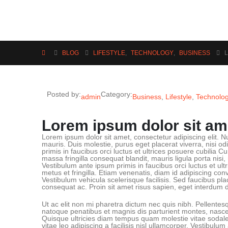
BLOG
LIFESTYLE
,
TECHNOLOGY
,
BUSINESS
Posted by:
Category:
admin
Business
,
Lifestyle
,
Technolo
Lorem ipsum dolor sit am
Lorem ipsum dolor sit amet, consectetur adipiscing elit. N
mauris. Duis molestie, purus eget placerat viverra, nisi od
primis in faucibus orci luctus et ultrices posuere cubilia C
massa fringilla consequat blandit, mauris ligula porta nisi
Vestibulum ante ipsum primis in faucibus orci luctus et 
metus et fringilla. Etiam venenatis, diam id adipiscing conva
Vestibulum vehicula scelerisque facilisis. Sed faucibus p
consequat ac. Proin sit amet risus sapien, eget interdum du
Ut ac elit non mi pharetra dictum nec quis nibh. Pellentesque
natoque penatibus et magnis dis parturient montes, nascet
Quisque ultricies diam tempus quam molestie vitae sodal
vitae leo adipiscing a facilisis nisl ullamcorper. Vestibulu