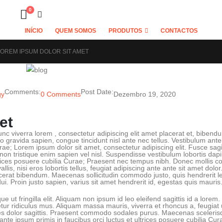
0
INÍCIO
QUEM SOMOS
PRODUTOS
CONTACTOS
LOREM IPSUM DOLOR SIT AMET
Comments:
Post Date:
gy
0 Comments
Dezembro 19, 2020
et
unc viverra lorem , consectetur adipiscing elit amet placerat et, biben
io gravida sapien, congue tincidunt nisl ante nec tellus. Vestibulum ant
urae; Lorem ipsum dolor sit amet, consectetur adipiscing elit. Fusce sagit
, non tristique enim sapien vel nisl. Suspendisse vestibulum lobortis dap
ultrices posuere cubilia Curae; Praesent nec tempus nibh. Donec mollis
llis, nisi eros lobortis tellus, feugiat adipiscing ante ante sit amet dolor
lacerat bibendum. Maecenas sollicitudin commodo justo, quis hendrerit l
i. Proin justo sapien, varius sit amet hendrerit id, egestas quis mauris
 ut fringilla elit. Aliquam non ipsum id leo eleifend sagittis id a lorem.
ur ridiculus mus. Aliquam massa mauris, viverra et rhoncus a, feugiat
es dolor sagittis. Praesent commodo sodales purus. Maecenas scelerisq
m ante ipsum primis in faucibus orci luctus et ultrices posuere cubilia Cur