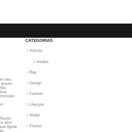
CATEGORIAS
Articles
Asides
Bag
dum nec
Design
e ipsum
tis,
ibus.
Fashion
 commodo
.
eo
Lifestyle
.
Model
 Sociis
 ut sem.
Photos
ue ligula
ae;