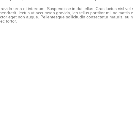
avida urna et interdum. Suspendisse in dui tellus. Cras luctus nisl vel 
hendrerit, lectus ut accumsan gravida, leo tellus porttitor mi, ac mattis
uctor eget non augue. Pellentesque sollicitudin consectetur mauris, eu m
ec tortor.