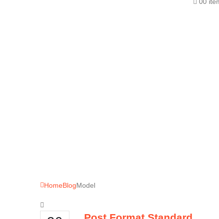
0
0 it
Home
Blog
Model
Post Format Standard