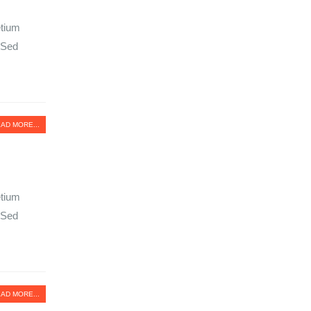
etium
. Sed
AD MORE...
etium
. Sed
AD MORE...