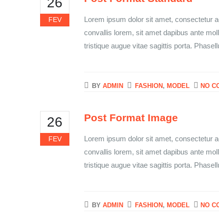
26
Lorem ipsum dolor sit amet, consectetur ad
FEV
convallis lorem, sit amet dapibus ante mol
tristique augue vitae sagittis porta. Phasell
BY
ADMIN
FASHION
,
MODEL
NO C
Post Format Image
26
Lorem ipsum dolor sit amet, consectetur ad
FEV
convallis lorem, sit amet dapibus ante mol
tristique augue vitae sagittis porta. Phasell
BY
ADMIN
FASHION
,
MODEL
NO C