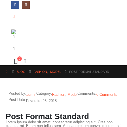
0
BLOG
FASHION
,
MODEL
POST FORMAT STANDARD
Posted by:
Category:
Comments:
admin
Fashion
,
Model
0 Comments
Post Date:
Fevereiro 26, 2018
Post Format Standard
Lorem ipsum dolor sit amet, consectetur adipiscing elit. Cras non
placerat mi. Etiam non tellus sem. Aenean pretium convallis lorem, sit