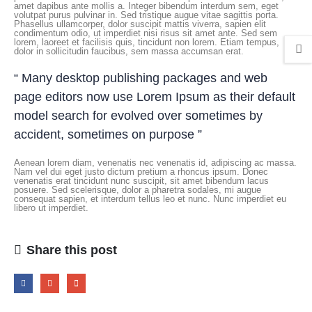
amet dapibus ante mollis a. Integer bibendum interdum sem, eget
volutpat purus pulvinar in. Sed tristique augue vitae sagittis porta.
Phasellus ullamcorper, dolor suscipit mattis viverra, sapien elit
condimentum odio, ut imperdiet nisi risus sit amet ante. Sed sem
lorem, laoreet et facilisis quis, tincidunt non lorem. Etiam tempus,
dolor in sollicitudin faucibus, sem massa accumsan erat.
“ Many desktop publishing packages and web
page editors now use Lorem Ipsum as their default
model search for evolved over sometimes by
accident, sometimes on purpose ”
Aenean lorem diam, venenatis nec venenatis id, adipiscing ac massa.
Nam vel dui eget justo dictum pretium a rhoncus ipsum. Donec
venenatis erat tincidunt nunc suscipit, sit amet bibendum lacus
posuere. Sed scelerisque, dolor a pharetra sodales, mi augue
consequat sapien, et interdum tellus leo et nunc. Nunc imperdiet eu
libero ut imperdiet.
Share this post